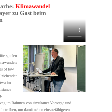
Farbe:
Klimawandel
Bayer zu Gast beim
n
äfte spielen
limawandels
es of low
llziehenden
etwa im
istance-
t-
weg im Rahmen von simultaner Vorsorge und
u betreiben, um damit neben einsatzfähigeren