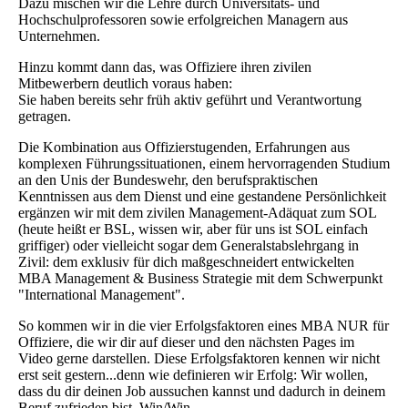
Dazu mischen wir die Lehre durch Universitäts- und
Hochschulprofessoren sowie erfolgreichen Managern aus
Unternehmen.
Hinzu kommt dann das, was Offiziere ihren zivilen
Mitbewerbern deutlich voraus haben:
Sie haben bereits sehr früh aktiv geführt und Verantwortung
getragen.
Die Kombination aus Offizierstugenden, Erfahrungen aus
komplexen Führungssituationen, einem hervorragenden Studium
an den Unis der Bundeswehr, den berufspraktischen
Kenntnissen aus dem Dienst und eine gestandene Persönlichkeit
ergänzen wir mit dem zivilen Management-Adäquat zum SOL
(heute heißt er BSL, wissen wir, aber für uns ist SOL einfach
griffiger) oder vielleicht sogar dem Generalstabslehrgang in
Zivil: dem exklusiv für dich maßgeschneidert entwickelten
MBA Management & Business Strategie mit dem Schwerpunkt
"International Management".
So kommen wir in die vier Erfolgsfaktoren eines MBA NUR für
Offiziere, die wir dir auf dieser und den nächsten Pages im
Video gerne darstellen. Diese Erfolgsfaktoren kennen wir nicht
erst seit gestern...denn wie definieren wir Erfolg: Wir wollen,
dass du dir deinen Job aussuchen kannst und dadurch in deinem
Beruf zufrieden bist. Win/Win.